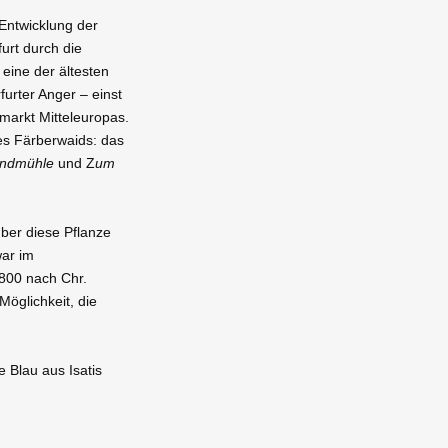
Entwicklung der
urt durch die
eine der ältesten
urter Anger – einst
markt Mitteleuropas.
des Färberwaids: das
indmühle
und Z
um
über diese Pflanze
war im
 800 nach Chr.
öglichkeit, die
 Blau aus Isatis