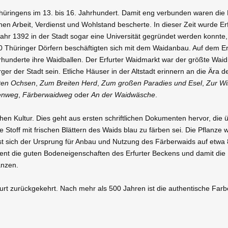
hüringens im 13. bis 16. Jahrhundert. Damit eng verbunden waren die 
 Arbeit, Verdienst und Wohlstand bescherte. In dieser Zeit wurde Erf
ahr 1392 in der Stadt sogar eine Universität gegründet werden konnte, 
0 Thüringer Dörfern beschäftigten sich mit dem Waidanbau. Auf dem Erf
rhunderte ihre Waidballen. Der Erfurter Waidmarkt war der größte Waid
ger der Stadt sein. Etliche Häuser in der Altstadt erinnern an die Ära 
ten Ochsen
,
Zum Breiten Herd
,
Zum großen Paradies und Esel
,
Zur W
enweg
,
Färberwaidweg
oder
An der Waidwäsche
.
hen Kultur. Dies geht aus ersten schriftlichen Dokumenten hervor, die 
Stoff mit frischen Blättern des Waids blau zu färben sei. Die Pflanze 
st sich der Ursprung für Anbau und Nutzung des Färberwaids auf etwa
nt die guten Bodeneigenschaften des Erfurter Beckens und damit die M
anzen.
rt zurückgekehrt. Nach mehr als 500 Jahren ist die authentische Farbe