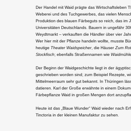
Der Handel mit Waid prägte das Wirtschaftsleben T
Weberei und des Tuchgewerbes, das vielen Menschen
Produktion des blauen Färbeguts so reich, das im J
Universitäten Deutschlands. Bauern in ungefähr 30
Weydtmarkt – verkauften die Händler über vier Jah
Wer hier mit der Pflanze handeln wollte, musste Bür
heutige
Theater Waidspeicher
, die Häuser
Zum Ro
Stockfisch
; ebenfalls Straßennamen wie
Waidmühl
Der Beginn der Waidgeschichte liegt in der ägyptisc
geschrieben worden sind; zum Beispiel Rezepte, wie 
Mittelmeerraum sehr gut bekannt. In Thüringen läs
datieren. Karl der Große erwähnte in einem Dokume
Färbepflanze Waid in großen Mengen dort anzupfl
Heute ist das „Blaue Wunder“ Waid wieder nach Erfu
Tinctoria in der kleinen Manufaktur zu sehen.